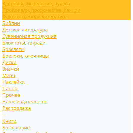
Здоровье, исцеление, чудеса
Проповеди, пророчества, лекции
Художественная литература
Библии
Детская литература
Сувенирная продукция
Блокноты, тетради
Браслеты
Брелоки, ключницы
Диски
Значки
Мерч
Наклейки
Панно
Прочее
Наше издательство
Распродажа
...
Книги
Богословие