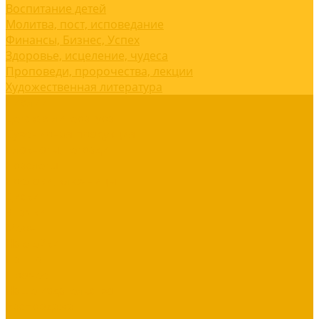
Воспитание детей
Молитва, пост, исповедание
Финансы, Бизнес, Успех
Здоровье, исцеление, чудеса
Проповеди, пророчества, лекции
Художественная литература
Библии
Детская литература
Сувенирная продукция
Блокноты, тетради
Браслеты
Брелоки, ключницы
Диски
Значки
Мерч
Наклейки
Панно
Прочее
Наше издательство
Распродажа