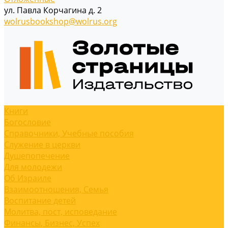
ул. Павла Корчагина д. 2
wolrusbookshop@wolrus.org
Книги
Богословие
Справочники, Учебные пособия
Служение в церкви
Душепопечение
Для молодежи
Об Израиле
Взаимоотношения, Cемья
Воспитание детей
Молитва, пост, исповедание
Финансы, Бизнес, Успех