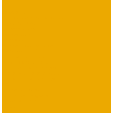
...
Книги
Богословие
Справочники, Учебные пособия
Служение в церкви
Душепопечение
Для молодежи
Об Израиле
Взаимоотношения, Cемья
Воспитание детей
Молитва, пост, исповедание
Финансы, Бизнес, Успех
Здоровье, исцеление, чудеса
Проповеди, пророчества, лекции
Художественная литература
Библии
Детская литература
Сувенирная продукция
Блокноты, тетради
Браслеты
Брелоки, ключницы