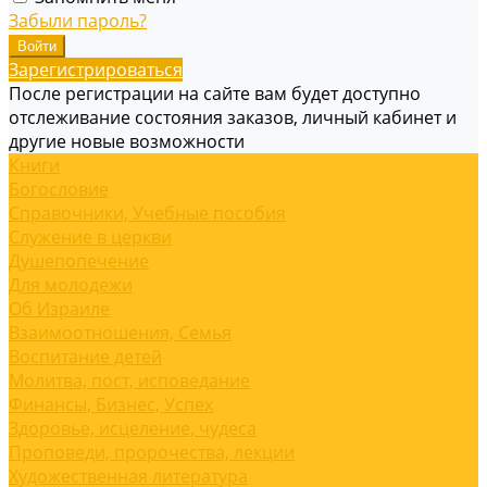
Забыли пароль?
Зарегистрироваться
После регистрации на сайте вам будет доступно
отслеживание состояния заказов, личный кабинет и
другие новые возможности
Книги
Богословие
Справочники, Учебные пособия
Служение в церкви
Душепопечение
Для молодежи
Об Израиле
Взаимоотношения, Cемья
Воспитание детей
Молитва, пост, исповедание
Финансы, Бизнес, Успех
Здоровье, исцеление, чудеса
Проповеди, пророчества, лекции
Художественная литература