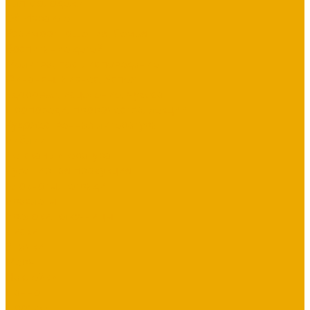
Для молодежи
Об Израиле
Взаимоотношения, Cемья
Воспитание детей
Молитва, пост, исповедание
Финансы, Бизнес, Успех
Здоровье, исцеление, чудеса
Проповеди, пророчества, лекции
Художественная литература
Библии
Детская литература
Сувенирная продукция
Блокноты, тетради
Браслеты
Брелоки, ключницы
Диски
Значки
Мерч
Наклейки
Панно
Прочее