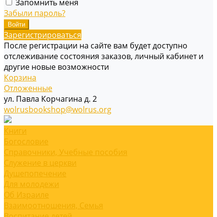
Запомнить меня
Забыли пароль?
Зарегистрироваться
После регистрации на сайте вам будет доступно
отслеживание состояния заказов, личный кабинет и
другие новые возможности
Корзина
Отложенные
ул. Павла Корчагина д. 2
wolrusbookshop@wolrus.org
Книги
Богословие
Справочники, Учебные пособия
Служение в церкви
Душепопечение
Для молодежи
Об Израиле
Взаимоотношения, Cемья
Воспитание детей