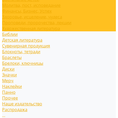
Молитва, пост, исповедание
Финансы, Бизнес, Успех
Здоровье, исцеление, чудеса
Проповеди, пророчества, лекции
Художественная литература
Библии
Детская литература
Сувенирная продукция
Блокноты, тетради
Браслеты
Брелоки, ключницы
Диски
Значки
Мерч
Наклейки
Панно
Прочее
Наше издательство
Распродажа
...