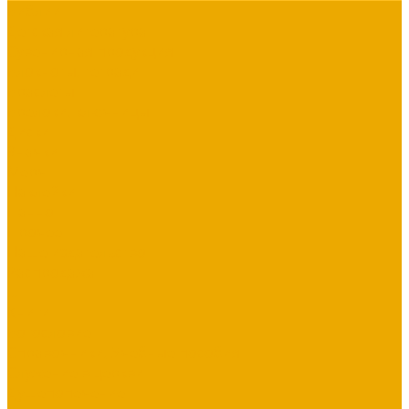
Библии
Детская литература
Сувенирная продукция
Блокноты, тетради
Браслеты
Брелоки, ключницы
Диски
Значки
Мерч
Наклейки
Панно
Прочее
Наше издательство
Распродажа
...
Книги
Богословие
Справочники, Учебные пособия
Служение в церкви
Душепопечение