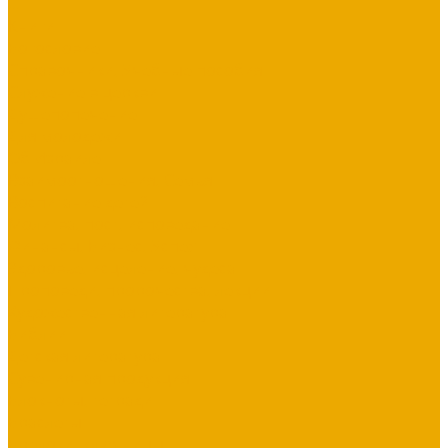
...
Книги
Богословие
Справочники, Учебные пособия
Служение в церкви
Душепопечение
Для молодежи
Об Израиле
Взаимоотношения, Cемья
Воспитание детей
Молитва, пост, исповедание
Финансы, Бизнес, Успех
Здоровье, исцеление, чудеса
Проповеди, пророчества, лекции
Художественная литература
Библии
Детская литература
Сувенирная продукция
Блокноты, тетради
Браслеты
Брелоки, ключницы