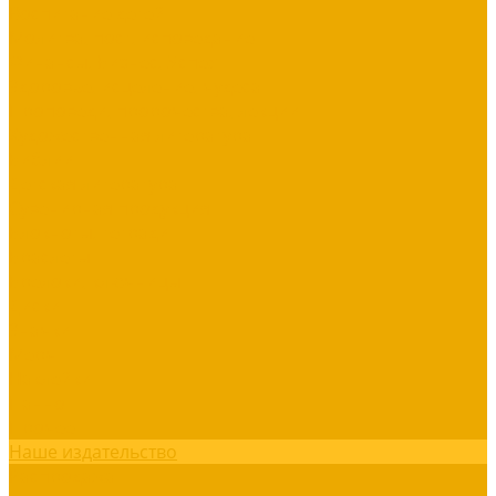
Воспитание детей
Молитва, пост, исповедание
Финансы, Бизнес, Успех
Здоровье, исцеление, чудеса
Проповеди, пророчества, лекции
Художественная литература
Библии
Детская литература
Сувенирная продукция
Блокноты, тетради
Браслеты
Брелоки, ключницы
Диски
Значки
Мерч
Наклейки
Панно
Прочее
Наше издательство
Распродажа