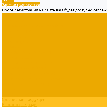
Зарегистрироваться
После регистрации на сайте вам будет доступно отсле
Книги
Богословие
Справочники, Учебные пособия
Служение в церкви
Душепопечение
Для молодежи
Об Израиле
Взаимоотношения, Cемья
Воспитание детей
Молитва, пост, исповедание
Финансы, Бизнес, Успех
Здоровье, исцеление, чудеса
Проповеди, пророчества, лекции
Художественная литература
Библии
Детская литература
Сувенирная продукция
Блокноты, тетради