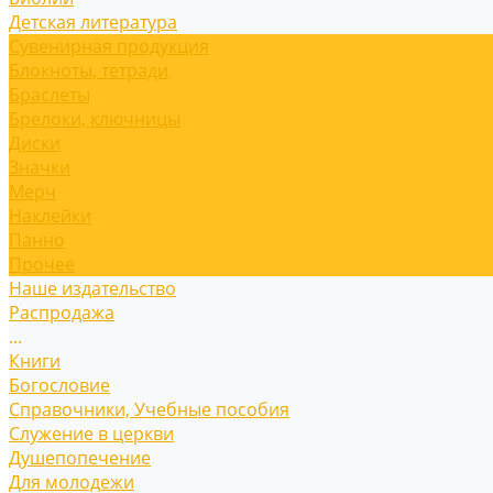
Детская литература
Сувенирная продукция
Блокноты, тетради
Браслеты
Брелоки, ключницы
Диски
Значки
Мерч
Наклейки
Панно
Прочее
Наше издательство
Распродажа
...
Книги
Богословие
Справочники, Учебные пособия
Служение в церкви
Душепопечение
Для молодежи