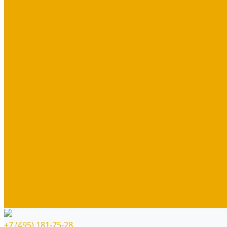
Молитва, пост, исповедание
Финансы, Бизнес, Успех
Здоровье, исцеление, чудеса
Проповеди, пророчества, лекции
Художественная литература
Библии
Детская литература
Сувенирная продукция
Блокноты, тетради
Браслеты
Брелоки, ключницы
Диски
Значки
Мерч
Наклейки
Панно
Прочее
Наше издательство
Распродажа
+7 (495) 181-75-28