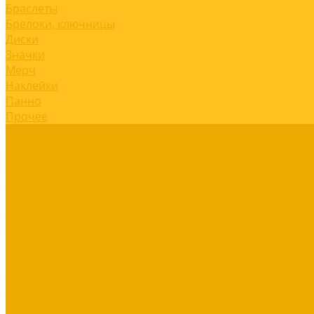
Браслеты
Брелоки, ключницы
Диски
Значки
Мерч
Наклейки
Панно
Прочее
Наше издательство
Распродажа
...
Книги
Богословие
Справочники, Учебные пособия
Служение в церкви
Душепопечение
Для молодежи
Об Израиле
Взаимоотношения, Cемья
Воспитание детей