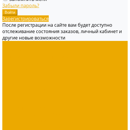
Забыли пароль?
Зарегистрироваться
После регистрации на сайте вам будет доступно
отслеживание состояния заказов, личный кабинет и
другие новые возможности
Книги
Богословие
Справочники, Учебные пособия
Служение в церкви
Душепопечение
Для молодежи
Об Израиле
Взаимоотношения, Cемья
Воспитание детей
Молитва, пост, исповедание
Финансы, Бизнес, Успех
Здоровье, исцеление, чудеса
Проповеди, пророчества, лекции
Художественная литература