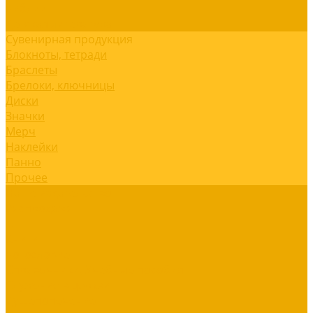
Библии
Детская литература
Сувенирная продукция
Блокноты, тетради
Браслеты
Брелоки, ключницы
Диски
Значки
Мерч
Наклейки
Панно
Прочее
Наше издательство
Распродажа
...
Книги
Богословие
Справочники, Учебные пособия
Служение в церкви
Душепопечение