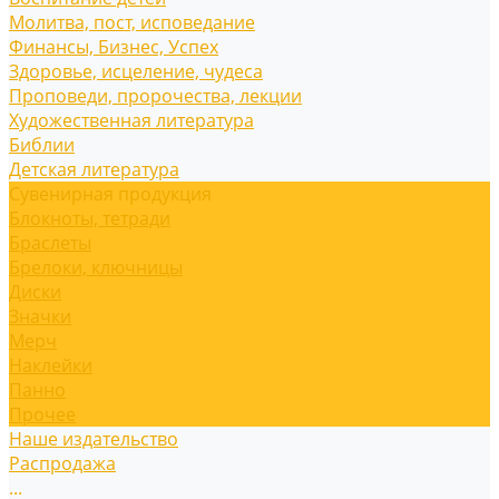
Молитва, пост, исповедание
Финансы, Бизнес, Успех
Здоровье, исцеление, чудеса
Проповеди, пророчества, лекции
Художественная литература
Библии
Детская литература
Сувенирная продукция
Блокноты, тетради
Браслеты
Брелоки, ключницы
Диски
Значки
Мерч
Наклейки
Панно
Прочее
Наше издательство
Распродажа
...