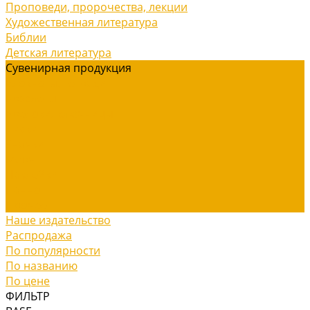
Проповеди, пророчества, лекции
Художественная литература
Библии
Детская литература
Сувенирная продукция
Блокноты, тетради
Браслеты
Брелоки, ключницы
Диски
Значки
Мерч
Наклейки
Панно
Прочее
Наше издательство
Распродажа
По популярности
По названию
По цене
ФИЛЬТР