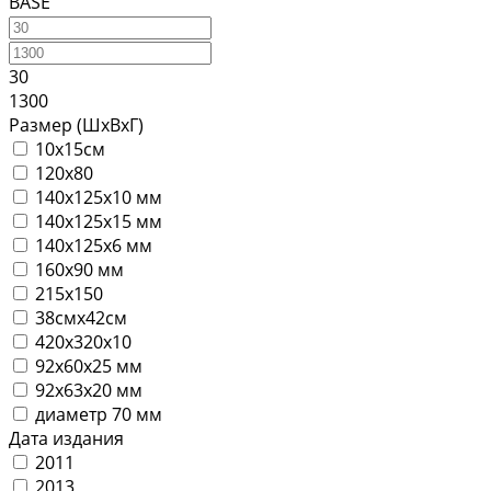
BASE
30
1300
Размер (ШхВхГ)
10х15см
120х80
140х125х10 мм
140х125х15 мм
140х125х6 мм
160х90 мм
215х150
38смх42см
420х320х10
92х60х25 мм
92х63х20 мм
диаметр 70 мм
Дата издания
2011
2013