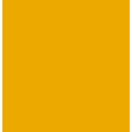
Для молодежи
Об Израиле
Взаимоотношения, Cемья
Воспитание детей
Молитва, пост, исповедание
Финансы, Бизнес, Успех
Здоровье, исцеление, чудеса
Проповеди, пророчества, лекции
Художественная литература
Библии
Детская литература
Сувенирная продукция
Блокноты, тетради
Браслеты
Брелоки, ключницы
Диски
Значки
Мерч
Наклейки
Панно
Прочее